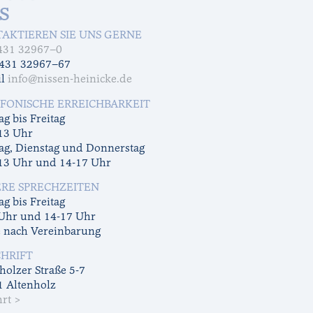
S
AKTIEREN SIE UNS GERNE
431 32967–0
0431 32967–67
il
info@nissen-heinicke.de
FONISCHE ERREICHBARKEIT
g bis Freitag
13 Uhr
ag, Dienstag und Donnerstag
13 Uhr und 14-17 Uhr
RE SPRECHZEITEN
g bis Freitag
 Uhr und 14-17 Uhr
e nach Vereinbarung
HRIFT
holzer Straße 5-7
1 Altenholz
rt >