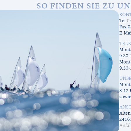
SO FINDEN SIE ZU UN
KONT
Tel
0
Fax 
E-Ma
TELE
Monta
9.30-
Mont
9.30-
UNSE
Monta
8-12
sowi
ANSC
Alten
2416
Anfah